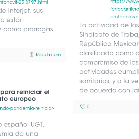
https://ww
infonavit-25 3797.html
ferrocarrile
e Interjet, sus
protocolos-s
to están
La actividad de lo
des como prórrogas
Sindicato de Trabaj
República Mexican
clasificada como a
Read more
compromiso de los
actividades cumpli
sanitarios, y a la 
de acuerdo con la
ara reiniciar el
ato europeo
0
do-pandemia-reiniciar-
to español UGT,
demia da una