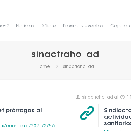
mos?
Noticias
Afíliate
Próximos eventos
Capacit
sinactraho_ad
Home
sinactraho_ad
sinactraho_ad
at
11
et prórrogas al
Sindicato
activida
sanitario
mx/economia/2021/2/5/pide-