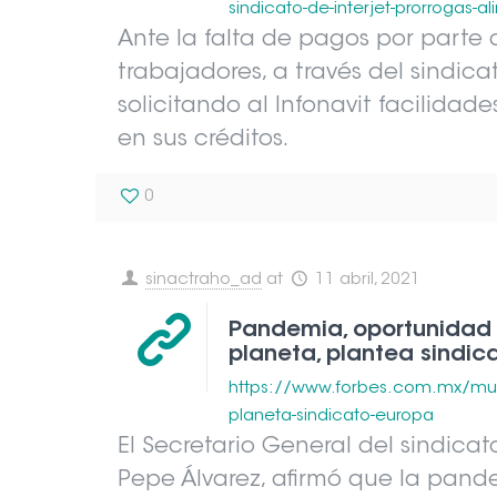
sindicato-de-interjet-prorrogas-al
Ante la falta de pagos por parte d
trabajadores, a través del sindica
solicitando al Infonavit facilida
en sus créditos.
0
sinactraho_ad
at
11 abril, 2021
Pandemia, oportunidad p
planeta, plantea sindic
https://www.forbes.com.mx/mun
planeta-sindicato-europa
El Secretario General del sindica
Pepe Álvarez, afirmó que la pan